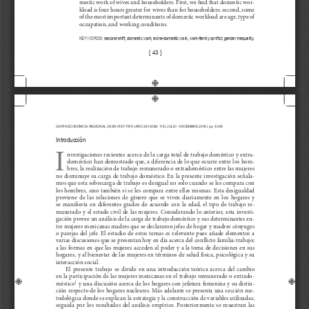
mestic work of wives and householders. First, we find that domestic wor-
kload is four hours greater for wives than for householders; second, some 
of the most important determinants of domestic workload are age, type of 
occupation, and working conditions.
KEYWORDS: 
second-shift, domestic work, extra-domestic work, work-family conflict, gender inequality.
[ 43 ]
CARTA ECONÓMICA REGIONAL | ISSN 0187-7674 | AÑO 
28
 | NÚM. 
118
 | JULIO - DICIEMBRE 
201
6 | pp. 43-60
Introducción
I
nvestigaciones recientes acerca de la carga total de trabajo doméstico y extra-
doméstico han demostrado que, a diferencia de lo que ocurre entre los hom-
bres, la realización de trabajo remunerado o extradoméstico entre las mujeres 
no disminuye su carga de trabajo doméstico. En la presente investigación señala-
mos que esta sobrecarga de trabajo es desigual no solo cuando se les compara con 
los hombres, sino también si se les compara entre ellas mismas. Esta desigualdad 
proviene  de  las  relaciones  de  género  que  se  viven  diariamente  en  los  hogares  y  
se  manifiesta  en  diferentes  grados  de  acuerdo  con  la  edad,  el  tipo  de  trabajo  re-
munerado y el estado civil de las mujeres. Considerando lo anterior, esta investi-
gación provee un análisis de la carga de trabajo doméstico y sus determinantes en-
tre mujeres mexicanas madres que se declararon jefas de hogar y madres cónyuges 
o  parejas  del  jefe.  El  estudio  de  estos  temas  es  relevante  pues  añade  elementos  a  
varias discusiones que se presentan hoy en día acerca del conflicto familia-trabajo; 
a las formas en que las mujeres acceden al poder y a la toma de decisiones en sus 
hogares, y al bienestar de las mujeres en términos de salud física, psicológica y su 
interacción social.
El  presente  trabajo  se  divide  en  una  introducción  teórica  acerca  del  cambio  
en la participación de las mujeres mexicanas en el trabajo remunerado o extrado-
 y una discusión acerca de los hogares con jefatura femenina y su distin-
méstico
1
ción respecto de los hogares nucleares. Más adelante se presenta una sección me-
todológica donde se explican la estrategia y la construcción de variables utilizadas, 
seguida  por  los  resultados  del  análisis  empírico.  Posteriormente  se  muestran  las  