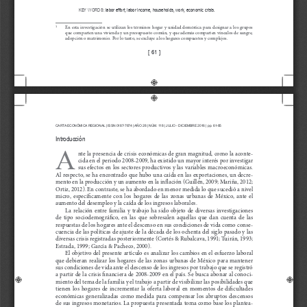
KEY WORDS: 
labor effort, labor income, households, work, economic crisis.
1
En  esta  investigación  se  utilizan  los  términos  hogar  y  unidad  doméstica  para  designar  a  los  grupos  
que comparten una vivienda y un presupuesto común, y que además comparten vínculos de sangre, 
adopción o matrimonio. Por lo tanto, se excluye a los hogares compuestos y complejos.
[ 61 ]
CARTA ECONÓMICA REGIONAL | ISSN 0187-7674 | AÑO 
28
 | NÚM. 
118
 | JULIO - DICIEMBRE 
201
6 | pp. 61-85
Introducción
A
nte la presencia de crisis económicas de gran magnitud, como la aconte-
cida en el periodo 2008-2009, ha existido un mayor interés por investigar 
sus efectos en los sectores productivos y las variables macroeconómicas. 
Al respecto, se ha encontrado que hubo una caída en las exportaciones, un decre-
mento en la producción y un aumento en la inflación (Guillén, 2009; Mariña, 2012; 
Ortiz, 2012). En contraste, se ha abordado en menor medida lo que sucedió a nivel 
micro,  específicamente  con  los  hogares  de  las  zonas  urbanas  de  México,  ante  el  
aumento del desempleo y la caída de los ingresos laborales. 
La  relación  entre  familia  y  trabajo  ha  sido  objeto  de  diversas  investigaciones  
de  tipo  sociodemográfico,  en  las  que  sobresalen  aquellas  que  dan  cuenta  de  las  
respuestas de los hogares ante el descenso en sus condiciones de vida como conse-
cuencia de las políticas de ajuste de la década de los ochenta del siglo pasado y las 
diversas crisis registradas posteriormente (Cortés & Rubalcava, 1991; Tuirán, 1993; 
Estrada, 1999; García & Pacheco, 2000). 
El objetivo del presente artículo es analizar los cambios en el esfuerzo laboral 
que  debieran  realizar  los  hogares  de  las  zonas  urbanas  de  México  para  mantener  
sus condiciones de vida ante el descenso de los ingresos por trabajo que se registró 
a partir de la crisis financiera de 2008-2009 en el país. Se busca abonar al conoci-
miento del tema de la familia y el trabajo a partir de visibilizar las posibilidades que 
tienen  los  hogares  de  incrementar  la  oferta  laboral  en  momentos  de  dificultades  
económicas  generalizadas  como  medida  para  compensar  los  abruptos  descensos  
de sus ingresos monetarios. La propuesta presentada toma como base los plantea-