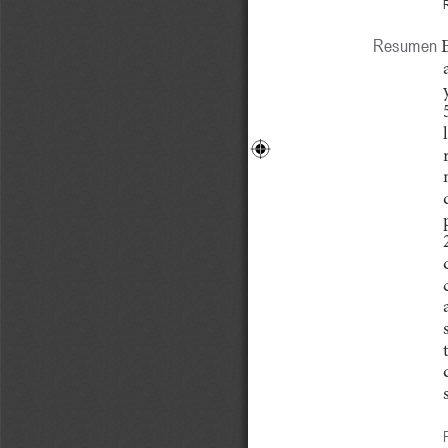
R
Resumen
E