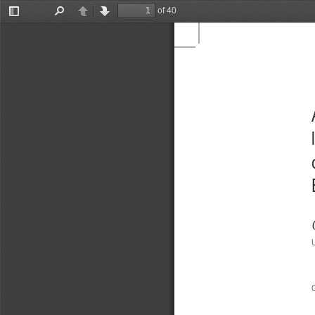
of 40
Toggle
Find
Previous
Next
Sidebar
U
C