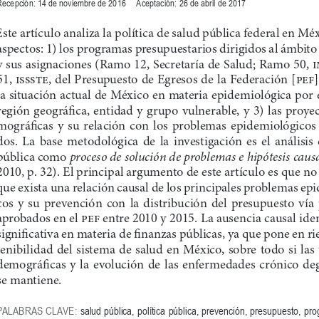
ecepción: 14 de noviembre de 2016     Aceptación: 26 de abril de 2017
ste artículo analiza la política de salud pública federal en Méx
aspectos: 1) los programas presupuestarios dirigidos al ámbito 
y sus asignaciones (Ramo 12, Secretaría de Salud; Ramo 50, 
51, 
issste, del Presupuesto de Egresos de la Federación [pef
]
la situación actual de México en materia epidemiológica por e
región geográfica, entidad y grupo vulnerable, y 3) las proye
mográficas  y  su  relación  con  los  problemas  epidemiológicos 
dos.  La  base  metodológica  de  la  investigación  es  el  análisis  
proceso de solución de problemas e hipótesis causa
pública como 
2010, p. 32). El principal argumento de este artículo es que no
que exista una relación causal de los principales problemas ep
cos  y  su  prevención  con  la  distribución  del  presupuesto  vía
aprobados en el pef
 entre 2010 y 2015. La ausencia causal iden
significativa en materia de finanzas públicas, ya que pone en rie
tenibilidad del sistema de salud en México, sobre todo si las
demográficas  y  la  evolución  de  las  enfermedades  crónico  de
se mantiene. 
PALABRAS CLAVE: 
salud pública, política pública, prevención, presupuesto, pr