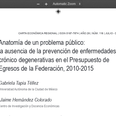
Zoom
Zoom
Out
In
CARTA ECONÓMICA REGIONAL | ISSN 0187-7674 | AÑO 
28
 | NÚM. 
118
 | JULIO -
Anatomía de un problema público: 
la ausencia de la prevención de enfermedades
crónico degenerativas en el Presupuesto de 
Egresos de la Federación, 2010-2015
Gabriela Tapia Téllez 
niversidad Autónoma de la Ciudad de México
 Jaime Hernández Colorado
entro de Investigación y Docencia Económicas