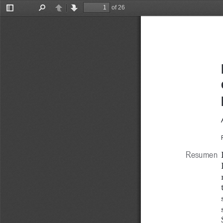
of 26
Toggle
Find
Previous
Next
Sidebar
Resumen