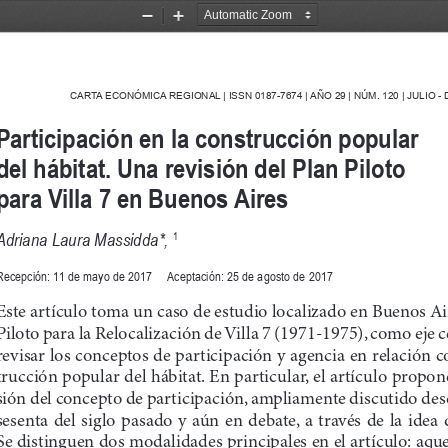
Zoom
Zoom
Out
In
CARTA ECONÓMICA REGIONAL | ISSN 0187-7674 | AÑO 29 | NÚM. 120 | JULIO - 
Participación en la construcción popular 
del hábitat. Una revisión del Plan Piloto 
para Villa 7 en Buenos Aires
Adriana Laura Massidda*, 
1
Recepción: 11 de mayo de 2017     Aceptación: 25 de agosto de 2017
Este artículo toma un caso de estudio localizado en Buenos Air
Piloto para la Relocalización de Villa 7 (1971
-
1975), como eje c
revisar los conceptos de participación y agencia en relación c
trucción popular del 
h
ábitat. En particular, el artículo propon
sión del concepto de participación, ampliamente discutido des
sesenta  del  siglo  pasado  y  aún  en  debate,  a  través  de  la  idea 
Se distinguen dos modalidades principales en el artículo: aqu