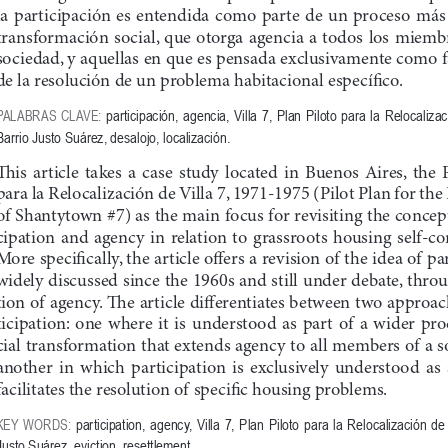
la  participación  es  entendida  como  parte  de  un  proceso  más
transformación social, que otorga agencia a todos los miemb
sociedad, y aquellas en que es pensada exclusivamente como fa
de la resolución de un problema 
h
abitacional específico.
PALABRAS CLAVE: 
participación, agencia, Villa 7, Plan Piloto para la Relocalizac
Barrio Justo Suárez, desalojo, localización.
Th
is  article  ta
k
es  a  case  study  located  in  Buenos  Aires,  t
h
e  
para la Relocalización de Villa 7, 1971
-
1975 (Pilot Plan for t
h
e
of S
h
antyto
w
n #7) as t
h
e main focus for revisiting t
h
e concept
cipation  and  agency  in  relation  to  grassroots 
h
ousing  self
-
co
More specifically, t
h
e article o
ff
ers a revision of t
h
e idea of par
w
idely discussed since t
h
e 1960s and still under debate, t
h
rou
tion of agency. 
Th
e article di
ff
erentiates bet
w
een t
w
o approac
ticipation:  one 
wh
ere  it  is  understood  as  part  of  a 
w
ider  pro
cial transformation t
h
at extends agency to all members of a s
anot
h
er  in 
wh
ic
h
  participation  is  exclusively  understood  as  a
facilitates t
h
e resolution of specific 
h
ousing problems.
KEY WORDS:
 participation, agency, Villa 7, Plan Piloto para la Relocalización de 
Justo Suárez, eviction, resettlement.