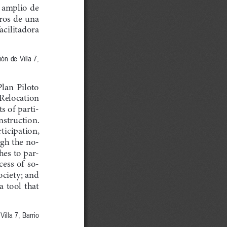
  amplio  de 
ros de una 
cilitadora 
ión de Villa 7, 
Plan  Piloto 
 Relocation 
s of parti
-
nstruction. 
ticipation, 
g
h
 t
h
e no
-
h
es to par
-
cess  of  so
-
ociety; and 
  tool  t
h
at 
Villa 7, Barrio 