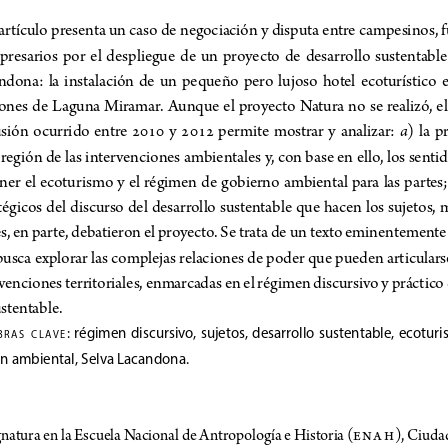
artículo presenta un caso de negociación y disputa entre campesinos, 
presarios  por  el  despliegue  de  un  proyecto  de  desarrollo  sustentable  
dona:  la  instalación  de  un  pequeño  pero  lujoso  hotel  ecoturístico  e
ones de Laguna Miramar. Aunque el proyecto Natura no se realizó, el
a
sión  ocurrido  entre 
2010
 y 
2012
 permite mostrar y analizar: 
)  la 
 región de las intervenciones ambientales y, con base en ello, los sent
ner el ecoturismo y el régimen de gobierno ambiental para las partes;
tégicos del discurso del desarrollo sustentable que hacen los sujetos, 
s, en parte, debatieron el proyecto. Se trata de un texto eminentemente
usca explorar las complejas relaciones de poder que pueden articulars
venciones territoriales, enmarcadas en el régimen discursivo y práctico
ustentable.
:  régimen  discursivo,  sujetos,  desarrollo  sustentable,  ecotur
B
RAS
C
L
AVE
n ambiental, Selva Lacandona. 
gnatura en la Escuela Nacional de Antropología e Historia (
enah
), Ciuda