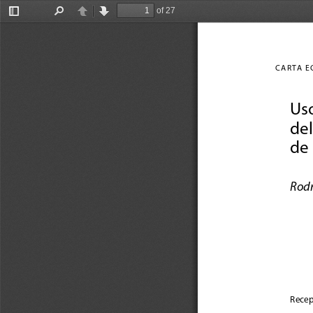
of 27
Toggle
Find
Previous
Next
Sidebar
CAR
T
A
E
Uso
del
de 
Rodr
Recep