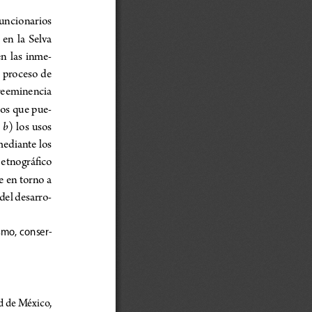
funcionarios 
en  la  Selva 
n  las  inme
-
 proceso de 
 preeminencia 
idos que pue
-
b
 
) los usos 
mediante los 
 etnográ
fi
co 
e en torno a 
 del desarro
-
ismo,  conser
-
d de México, 