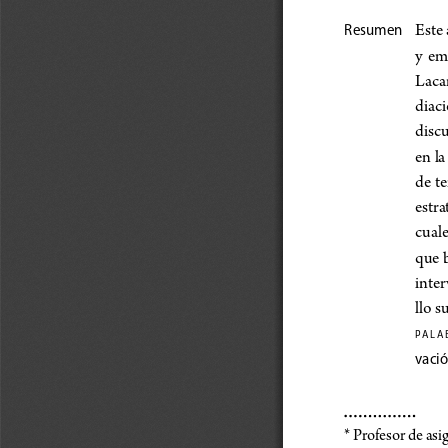
Este 
Resumen
y  em
Lacan
diaci
discu
en la
de te
estra
cuale
que b
inter
llo s
P
A
L
A
vació
* Profesor de asi