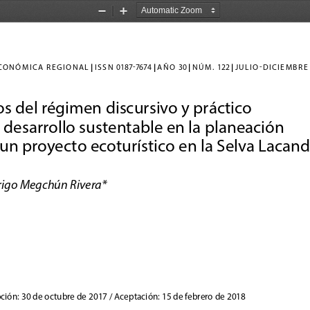
Zoom
Zoom
Out
In
|
|
|
|
-
-
C
ONÓ
MICA
RE
G
I
ON
AL
ISS
N 0187
7674 
A
ÑO 30 
 N Ú
M
. 122 
 J
ULI
O
DICIEMBRE
s del régimen discursivo y práctico 
 desarrollo sustentable en la planeación 
un proyecto ecoturístico en la Selva Lacan
igo Megchún Rivera*
ción: 30 de octubre de 2017 / Aceptación: 15 de febrero de 2018