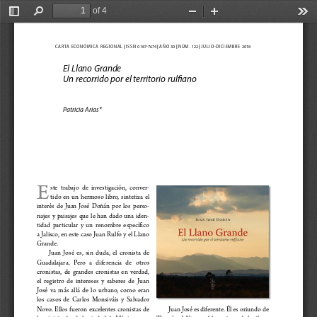
of 4
Toggle
Find
Zoom
Zoom
Too
Sidebar
Out
In
|
|
|
|
CAR
T
A
EC
ONÓ
MICA
RE
G
I
ON
AL
ISS
N 0187
-
7674 
A
ÑO 30 
 N Ú
M
. 122 
 J
ULI
O
-
DICIEMBRE
  2018 
El Llano Grande 
Un recorrido por el territorio rul
fi
ano
Patricia Arias*
E
ste  trabajo  de  investigación,  conver
-
tido  en  un  hermoso  libro,  sintetiza  el 
interés  de  Juan  José  Doñán  por  los  perso
-
najes  y  paisajes  que  le  han  dado  una  iden
-
tidad  particular  y  un  renombre  especí
fi
co 
a Jalisco, en este caso Juan Rulfo y el Llano 
Grande. 
Juan  José  es,  sin  duda,  el  cronista  de 
Guadalajara.   Pero   a   diferencia   de   otros 
cronistas,  de  grandes  cronistas  en  verdad, 
el  registro  de  intereses  y  saberes  de  Juan 
José  va  más  allá  de  lo  urbano,  como  eran 
los  casos  de  Carlos  Monsiváis  y  Salvador 
Novo.  Ellos  fueron  excelentes  cronistas  de 
Juan José es diferente. Él es oriundo de 