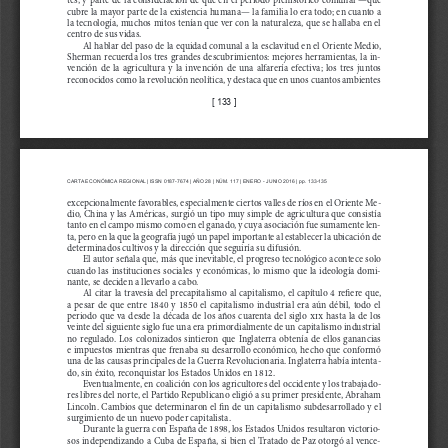
cubre la mayor parte de la existencia humana— la familia lo era todo; en cuanto a 
la tecnología, muchos mitos tenían que ver con la naturaleza, que se hallaba en el 
centro de sus vidas. 
Al hablar del paso de la equidad comunal a la esclavitud en el Oriente Medio, 
Sherman recuerda los tres grandes descubrimientos: mejores herramientas, la in
-
vención  de  la  agricultura  y  la  invención  de  una  alfarería  efectiva;  los  tres  juntos 
reconocidos como la revolución neolítica, y destaca que en unos cuantos ambientes 
[ 133 ]
CARTA ECONÓMICA REGIONAL | ISSN 0187-7674 | AÑO 
28
 | NÚM. 
117 
| ENERO - JUNIO 
201
6 | pp. 133-135
excepcionalmente favorables, especialmente ciertos valles de ríos en el Oriente Me
-
dio, China y las Américas, surgió un tipo muy simple de agricultura que consistía 
tanto en el campo mismo como en el ganado, y cuya asociación fue sumamente len
-
ta, pero en la que la geografía jugó un papel importante al establecer la ubicación de 
determinados cultivos y la dirección que seguiría su difusión.  
El autor señala que, más que inevitable, el progreso tecnológico acontece solo 
cuando  las  instituciones  sociales  y  económicas,  lo  mismo  que  la  ideología  domi
-
nante, se deciden a llevarlo a cabo.  
Al citar la travesía del precapitalismo al capitalismo, el capítulo 4 re
fi
ere que, 
a  pesar  de  que  entre  1840  y  1850  el  capitalismo  industrial  era  aún  débil,  todo  el 
periodo que va desde la década de los años cuarenta del siglo 
xix
 hasta la de los 
veinte del siguiente siglo fue una era primordialmente de un capitalismo industrial 
no  regulado.  Los  colonizados  sintieron  que  Inglaterra  obtenía  de  ellos  ganancias 
e impuestos mientras que frenaba su desarrollo económico, hecho que conformó 
una de las causas principales de la Guerra Revolucionaria. Inglaterra había intenta
-
do, sin éxito, reconquistar los Estados Unidos en 1812. 
Eventualmente, en coalición con los agricultores del occidente y los trabajado
-
res libres del norte, el Partido Republicano eligió a su primer presidente, Abraham 
Lincoln. Cambios que determinaron el 
fi
n de un capitalismo subdesarrollado y el 
surgimiento de un nuevo poder capitalista.
Durante la guerra con España de 1898, los Estados Unidos resultaron victorio
-
sos independizando a Cuba de España, si bien el Tratado de Paz otorgó al vence
-