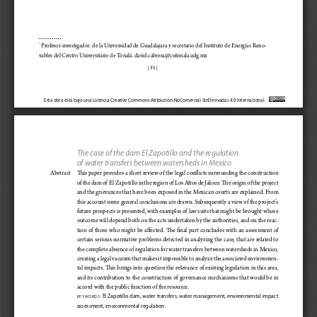
Profesor-investigador  de la Universidad de Guadalajara y secretario del Instituto de Energías Reno
-
*
vables de
l Centro Universitario de Tonalá. david.cabrera@cutonala.udg.mx
| 35 |
Esta obra está bajo una Licencia Creative Commons Atribución-NoComercial-SinDerivadas 4.0 Internacional.
The case of the dam El Zapotillo and the regulation 
of water transfers between watersheds in Mexico
Abstract 
This paper provides a short review of the legal conflicts surrounding the construction 
of the dam of  El Zapotillo in the region of Los Altos de Jalisco. The origin of the project 
and the grievances that have been exposed in the Mexican courts are explained. From 
this account some general conclusions are drawn. Subsequently a view of the project’s 
future prospects is presented, with examples of law suits that might be brought whose 
outcome will depend both on the acts undertaken by the authorities, and on the reac
-
tion  of  those  who  might  be  affected.  The  final  part  concludes  with  an  assessment  of 
certain serious normative problems detected in analyzing the case, that are related to 
the complete absence of regulation for water transfers between watersheds in Mexico, 
creating a legal vacuum that makes it impossible to analyze the associated environmen-
tal impacts. This brings into question the relevance of existing legislation in this area, 
and its contribution to the construction of governance mechanisms that would be in 
accord with the public function of the resource.
: El Zapotillo dam, water transfers, water management, environmental impact 
k  e  y  w  o  r  d  s
assessment, environmental regulation.