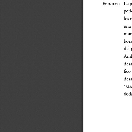
La p
Resumen
peri
los 
una 
mune
bora
del 
Amba
desa
fico 
desa
p A l A 
ried