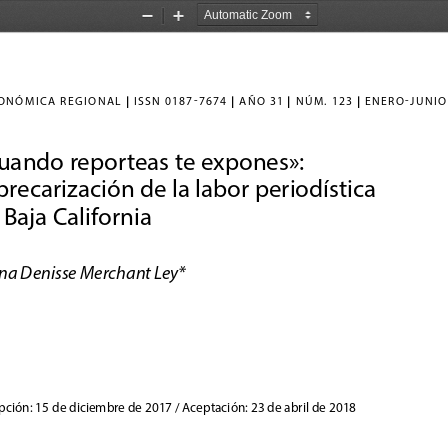
Zoom
Zoom
Out
In
|
|
|
|
CONóMICA
 REGIONAL
 ISSN
 0187-7674 
 AñO 31 
 NúM
. 123 
 ENERO-JuNIO
uando reporteas te expones»: 
 precarización de la labor periodística 
 Baja California
na Denisse Merchant Ley* 
ción: 15 de diciembre de 2017 / Aceptación: 23 de abril de 2018