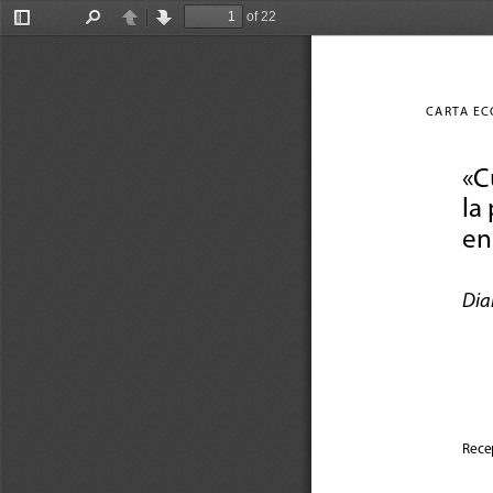
of 22
Toggle
Find
Previous
Next
Sidebar
CAR
tA E
«C
la
en
Dia
Recep