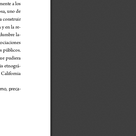
mente a los 
osa, uno de 
a construir 
y en la re-
idumbre la
-
ociaciones 
s  públicos. 
ue  pudiera 
sis etnográ
-
  California 
ismo,  preca-