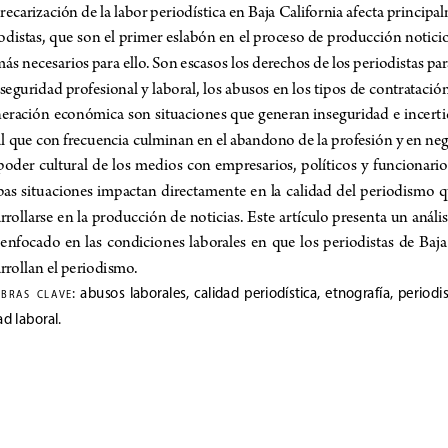
recarización de la labor periodística en Baja California afecta principal
odistas, que son el primer eslabón en el proceso de producción notici
más necesarios para ello. Son escasos los derechos de los periodistas par
seguridad profesional y laboral, los abusos en los tipos de contratación 
ración económica son situaciones que generan inseguridad e incert
l que con frecuencia culminan en el abandono de la profesión y en neg
 poder  cultural  de  los  medios  con  empresarios,  políticos  y  funcionario
s  situaciones  impactan  directamente  en  la  calidad  del  periodismo  q
rrollarse en la producción de noticias. Este artículo presenta un análi
 enfocado  en  las  condiciones  laborales  en  que  los  periodistas  de  Baja
rrollan el periodismo.  
:  abusos  laborales,  calidad  periodística,  etnografía,  period
b r
A s
c l
A v e
ad laboral. 