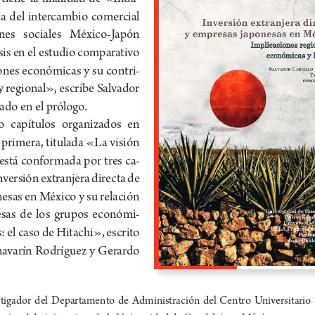
ca  del  intercambio  comercial  
iones   sociales   México-Japón   
sis en el estudio comparativo 
ones económicas y su contri
-
y regional», escribe Salvador 
ado en el prólogo.
  capítulos  organizados  en  
 primera, titulada «La visión 
stá conformada por tres ca
-
nversión extranjera directa de 
nesas en México y su relación 
esas  de  los  grupos  económi
-
 el caso de Hitachi», escrito 
avarín Rodríguez y Gerardo 
stigador  del  Depa
rtamento  de  Administración  del  Centro  Universitario 