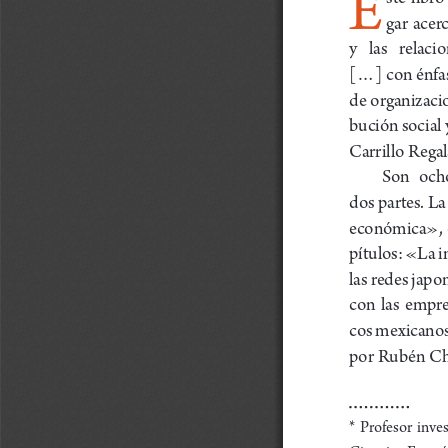
E
gar  acer
y   las   relac
[...] con énfa
de organizaci
bución social 
Carrillo Regal
Son  ocho
dos partes. La
económica», e
pítulos: «La i
las redes japo
con  las  empr
cos mexicanos:
por Rubén Ch
* Profesor  inve