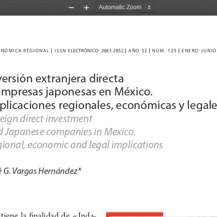
Zoom
Zoom
Out
In
|
|
|
|
NÓMICA REGIONAL 
  I
S
S
N  ELECTRÓNICO
: 2683 2852
  AÑO 32 
  NÚM
. 125 
  ENERO-JUNIO
versión extranjera directa 
empresas japonesas en México. 
plicaciones regionales, económicas y legale
eign direct investment 
 Japanese companies in Mexico. 
ional, economic and legal implications
é G. Vargas Hernández*
  tiene  la  finalidad  de  «Inda
-