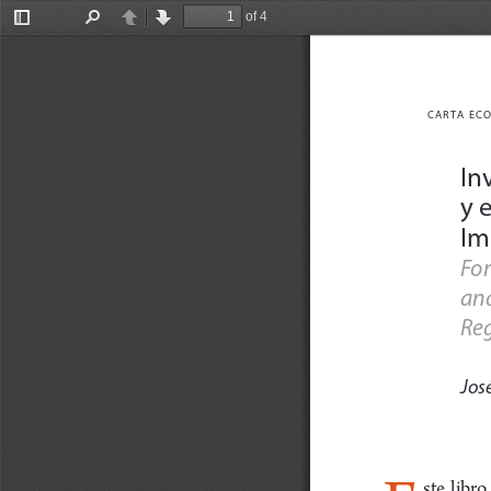
of 4
Toggle
Find
Previous
Next
Sidebar
CARTA ECO
In
y 
Im
For
and
Reg
Jos
ste  libro