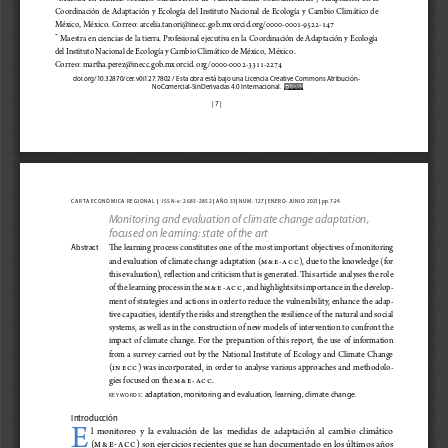
Coordinación  de  Adaptación  y  Ecología  del  Instituto  Nacional
  de  Ecología  y  Cambio  Climático  de
, México
Correo: 
México
. 
arcelia.tanori@in
ecc.gob.mx orcid.org/0000-0001-9522-147
 Maestra en ciencias de la tierra. Profesional ejecutiva en la Coordinación de Adaptación y Ecología
**
, México
del Instituto Nacional d
e Ecología y Cambio Climático de México
. 
Correo: 
martha.perez@inecc.gob.mx orcid.
org/0000-0002-3311-2274
doi.org/10.32870/cer.v0i127.7802
 / Esta obra está bajo una Licencia Creative Commons Atribución-
NoComercial-SinDerivadas 4.0 Internacional.
| 
7 |
|
|
|
|
|
carta económica regional 
  issn-
e:  2683-2852 
 a ñ o   33 
 n ú m .   127 
 enero-junio 2021 
 pp. 7-24
Monitoring and evaluation of climate change adaptation, 
focused on learning: state of the art
The le
arning process constitutes one of the most important objectives of monitoring 
Abstract
and evaluation of climate change adaptation (
m&e-acc
), due to the knowledge (for 
this evaluation), reflection and criticism that is generated. This article analyses the role 
of the learning process in the m&e-acc
, and highlights its importance in the develop
-
ment of strategies and actions in order to reduce the vulnerability, enhance the adap
-
tive capacities, identify the risks and strengthen the resilience of the natural and social 
systems, as well as in the construction of new models of intervention to confront the 
impact  of  climate  change.  For  the  preparation  of  this  report,  the  use  of  information  
from  a  survey  carried  out  by  the  National  Institute  of  Ecology  and  Climate  Change  
(inecc
)  was  incorporated,  in  order  to  analyse  various  approaches  and  methodolo
-
gies focused on the m&e-acc
.
: adaptation, monitoring and evaluation, learning, climate change.  
k e y w o r d s
Introducción
E
l  monitoreo  y  la  evaluación  de  las  medidas  de  adaptación  al  cambio  climático
(m&e
-acc
) son ejercicios recientes que se han documentado en los últimos años