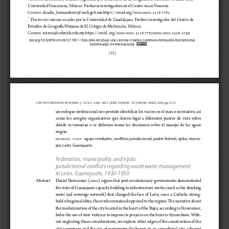
, México
Universidad 
Veracruzna
. Profesora investigadora en el Centro inah-Veracruz. 
Correo: 
claudia_hernandezrv@
inah.gob.mx https://orcid.org/0000-0002-3118-7782
 Doctor en ciencias sociales por la Universidad de Guadalajara. Profesor investigador del Centro de
**
, México
Estudios de Geografía Humana de El Colegio de Michoacán
. 
Correo: 
octavio@colmich.edu.mx https://orcid.
org/0000-0002-3118-77820000-0002-2358-274X
doi.org/10.32870/cer.v0i127.7811
 / Esta obra está bajo una Licencia Creative Commons Atribución-NoComercial-
SinDerivadas 4.0 Internacional.
| 55 
|
|
|
|
|
|
carta económica regional 
  issn-
e: 
2683-2852  
 a ñ o   33 
 n ú m .   127 
 enero-junio 2021 
 pp. 55-72
un enfoque institucional nos permite identificar los vacíos en el marco normativo, así 
como  los  arreglos  organizativos  que  dieron  lugar  a  diferentes  puntos  de  vista  sobre  
dónde  se  tomarían  o  se  deberían  tomar  las  decisiones  sobre  el  manejo  de  las  aguas  
negras.
:
 aguas residuales, conflicto jurisdiccional, poder federal, ejido, munici-
PA
l A b r
A s
c l
A V
e
pio, León, Guanajuato.
Federation, municipality, and ejido: 
jurisdictional conflicts regarding wastewater management 
in León, Guanajuato, 1930-1950
Daniel Newcomer (2002) argues that post-revolutionary governments demonstrated 
Abstract
the state of Guanajuato capacity building in infrastructure works (such as the drinking 
water and sewerage network) that changed the face of León, once a Catholic strong
-
hold of regional elites, those who remained opposed to the regime. The narrative about 
the modernization of the city located in the heart of the Bajío, according to Newcomer, 
hides the use of state violence to impose its projects on the heirs to Synarchism. With-
out neglecting these considerations, we explore other edges of the construction of the 
city’s  sewerage  and  the  use  of  wastewater  discharges  in  an  agricultural  area  adjacent  