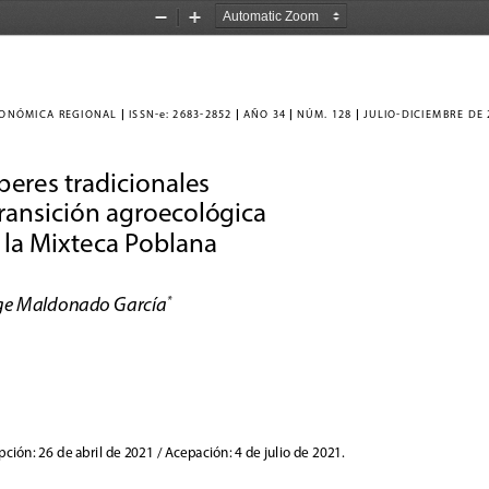
Zoom
Zoom
Out
In
|
|
|
|
ONÓMICA REGIONAL 
 issn-
e:  2683-2852 
 año 34 
 núm. 128 
 julio-diciembre de 
beres tradicionales 
transición agroecológica 
 la Mixteca Poblana 
ge Maldonado García
*
ción: 26 de abril de 2021 / Acepación: 4 de julio de 2021. 