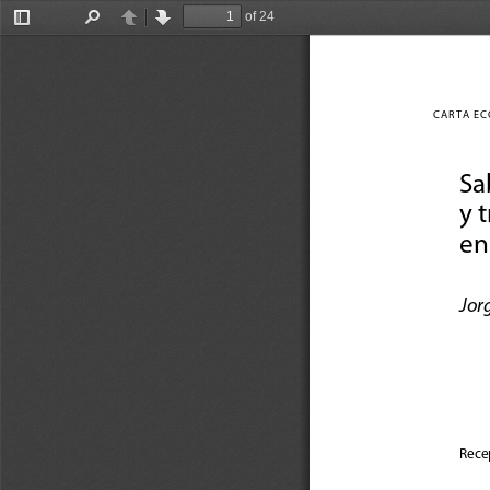
of 24
Toggle
Find
Previous
Next
Sidebar
CARTA EC
Sa
y 
en
Jor
Recep