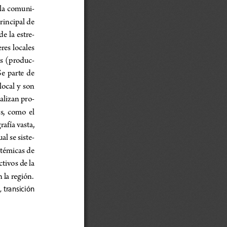
 la comuni
-
rincipal de 
e la estre-
res locales 
as (produc
-
e  parte  de  
ocal  y  son  
alizan pro
-
,  como  el  
afía vasta, 
al se siste-
stémicas de 
tivos de la 
la región. 
 transición 