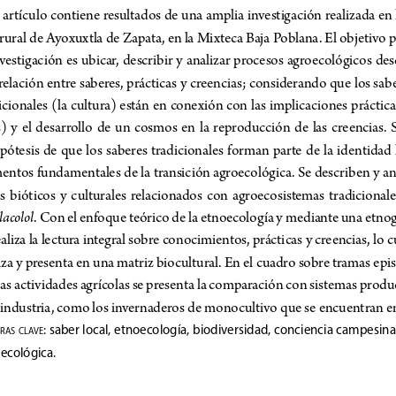
 artículo contiene resultados de una amplia investigación realizada en
r
ural de Ayoxuxtla de Zapata, en la Mixteca Baja Poblana. El objetivo p
nvestigación es ubicar, describir y analizar procesos agroecológicos desd
relación entre saberes, prácticas y creencias; considerando que los sabe
icionales (la cultura) están en conexión con las implicaciones práctic
)  y  el  desarrollo  de  un  cosmos  en  la  reproducción  de  las  creencias.  S
ipótesis  de  que  los  saberes  tradicionales  forman  parte  de  la  identidad  l
entos fundamentales de la transición agroecológica. Se describen y an
s  bióticos  y  culturales  relacionados  con  agroecosistemas  tradicionales
lacolol
. Con el enfoque teórico de la etnoecología y mediante una etnogr
ealiza la lectura integral sobre conocimientos, prácticas y creencias, lo cu
za y presenta en una matriz biocultural. En el cuadro sobre tramas epi
s actividades agrícolas se presenta la comparación con sistemas produc
industria, como los invernaderos de monocultivo que se encuentran en 
:
saber local, etnoecología, biodiversidad, conciencia campesina,
r
As
clA
ve
ecológica.