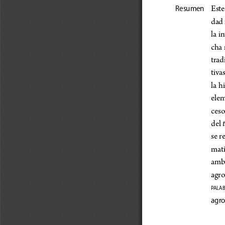
Este
Resumen
dad 
la i
cha 
trad
tivas
la  h
elem
ceso
t
del 
se r
mati
amba
agro
pAlAb
agro