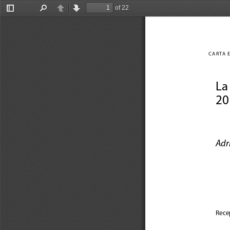
of 22
Toggle
Find
Previous
Next
Sidebar
CARTA ECONÓM
La
20
Adr
Rece