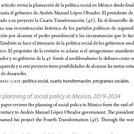
 artículo revisa la planeación de la política social en México desde finale
h
asta el gobierno de Andrés Manuel López Obrador. El presidente de
ado a su proyecto la Cuarta Transformación (4T
). En el desarrollo de
za  una  reconstrucción  histórica  de  los  partidos  políticos  de  izquierda
ión  por  alcanzar  el  poder  presidencial  y  las  circunstancias  que  lo  hi
 También se hace el itinerario de la política social de los gobiernos neol
o.  El  propósito  de  la  revisión  es  aclarar  si  el  antagonismo  manifiest
dor y su gobierno de la 4T
 frente al neoliberalismo lo definen como 
zquierda y si este proyecto tiene posibilidades de alcanzar las metas seña
 de desarrollo.
: política social, cuarta transformación, programas sociales.
b r a s
c l a v e
 planning of social policy in Mexico, 2019-2024
 paper reviews the planning of social policy in Mexico from the end of 
century to Andrés Manuel López Obrador government. The president
 named  his  project  the  Fourth  Transformation  (4T
).  Through  the  wo