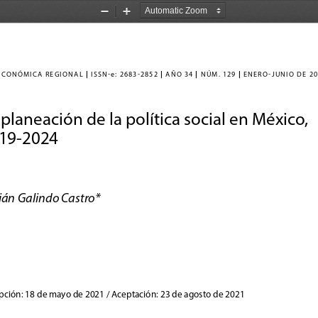
Zoom
Zoom
Out
In
|
|
|
|
ICA REGIONAL 
 issn-
e:  2683-2852 
 año 34 
 núm. 129 
enero
-JU
nio
 de 2
0
 planeación de la política social en México, 
19-2024
ián Galindo Castro*
pción: 18 de mayo de 2021 / Aceptación: 23 de agosto de 2021