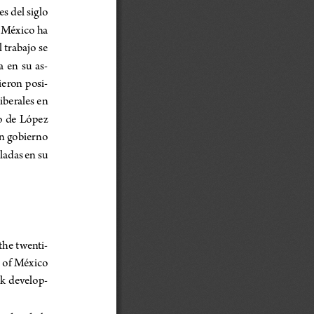
s del siglo 
 México ha 
l trabajo se 
  en  su  as
-
cieron  posi
-
iberales en 
o  de  López  
un gobierno 
ladas en su 
the twenti
-
 of México 
rk  develop
-