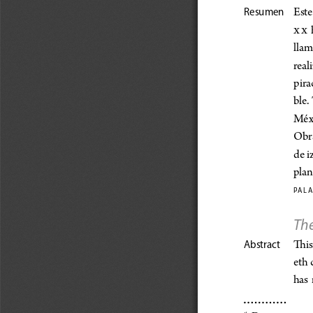
Este
Resumen
xx 
llam
reali
pirac
ble.
Méxic
Obra
de i
plan
pa l a 
The
This
Abstract
eth 
has 