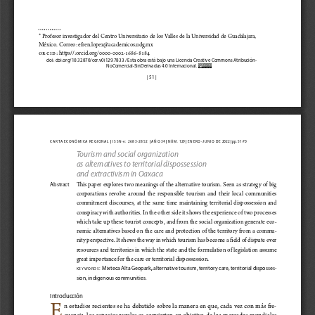
,
* Profesor  investigador  del  Centro  Universit
ario  de  los  Valles  de  la  Universidad  de  Guadalajara
México
.  Co
rreo: efren.lopez@academicos.udg.mx
//
ORCID: https
:orcid.org/0000-0002-1686-8184
doi: doi.org/10.32870/cer.v0i129.7833
 / Esta obra está bajo una Licencia Creative Commons Atribución-
NoComercial-SinDerivadas 4.0 Internacional.
| 51 |
|
|
|
|
|
carta económica regional 
 issn-
e: 
2683-2852  
 a ñ o   34 
 n ú m .   129 
 enero-JUnio
 de 2022 
 pp. 51-70
Tourism and social organization 
as alternatives to territorial dispossession 
and extractivism in Oaxaca
This  paper  explores  two  meanings  of  the  alternative  tourism.  Seen  as  strategy  of  big  
Abstract
corporations  revolve  around  the  responsible  tourism  and  their  local  communities  
commitment  discourses,  at  the  same  time  maintaining  territorial  dispossession  and  
conspiracy with authorities. In the other side it shows the experience of two processes 
which take up these tourist concepts, and from the social organization generate eco
-
nomic  alternatives  based  on  the  care  and  protection  of  the  territory  from  a  commu-
nity perspective. It shows the way in which tourism has become a field of dispute over 
resources and territories in which the state and the formulation of legislation assume 
great importance for the care or territorial dispossession.
, 
:
Mixteca Alta Geopark
alternative tourism, territory care, territorial disposses-
k e y w o r d s
sion, indigenous communities.  
Introducción
E
n  estudios  recientes  se  ha  debatido  sobre  la  manera  en  que,  cada  vez  con  más  fre-
cuencia, los espacios rurales se convierten en objetivo de los mercados mundiales 