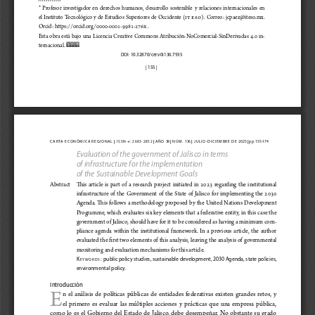
*  Profesor  investigador  en  derechos  humanos,  desarrollo  sostenible  y  relaciones  internacionales  en  
el Instituto Tecnológico y de Estudios Superiores de Occidente (
ITESO
). Correo: jcpaez@iteso.mx.  
Orcid: https://orcid.org/0000-0001-9981-276X .
Esta  obra  está  bajo  una  Licencia  Creative  Commons  Atribución-NoComercial-SinDerivadas  4.0  in-
ternacional. 
DOI: 10.32870/cer.v0i136.7935
| 155 
|
|
|
|
|
|
CARTA ECONÓMICA REGIONAL 
 ISSN
 A Ñ O   38 
 N Ú M .   136 
 JULIO-DICIEMBRE DE 2025 
 pp. 155-174
- e: 
2683-2852
Evaluation of the government of Jalisco in terms 
of infrastructure for the implementation 
of the Sustainable Development Goals
Abstract  
This  article  is  part  of  a  research  project  initiated  in  
2023  regarding  the  institutional  
infrastructure  of  the  Government  of  the  State  of  Jalisco  for  implementing  the  
2030
Agenda. This follows a methodology proposed by the United Nations Development 
Programme, which evaluates six key elements that a federative entity, in this case the 
government of Jalisco, should have for it to be considered as having a minimum com-
pliance  agenda  within  the  institutional  framework.  In  a  previous  article,  the  author  
evaluated the first two elements of this analysis, leaving the analysis of governmental 
monitoring and evaluation mechanisms for this article.
K
:
 public policy studies, sustainable development, 2030 Agenda, state policies, 
e y w o r
D s
environmental policy.
Introducción
E
n  el  análisis  de  políticas  públicas  de  entidades  federativas  existen  grandes  retos,  y  
el  primero  es  evaluar  las  múltiples  acciones  y  prácticas  que  una  empresa  pública,  
como  lo  es  el  Gobierno  del  Estado  de  Jalisco,  debe  desempeñar.  No  obstante  su  grado  