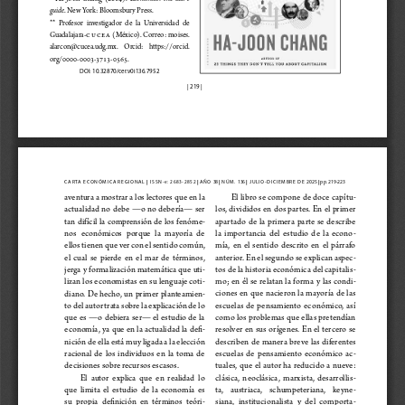
guide
. New York: Bloomsbury Press.
**  Profesor  investigador  de  la  Universidad  de  
Guadalajara-
CUCEA
 (México). Correo: moises.
alarcon@cucea.udg.mx.    Orcid:    https://orcid.
org/0000-0003-3713-0565.
DOI: 10.32870/cer.v0i136.7952
| 219 
|
|
|
|
|
|
CARTA ECONÓMICA REGIONAL 
 ISSN
 A Ñ O   38 
 N Ú M .   136 
 JULIO-DICIEMBRE DE 2025 
 pp. 219-223
- e: 
2683-2852
El libro se compone de doce capítu-
aventura a mostrar a los lectores que en la 
los, divididos en dos partes. En el primer 
actualidad no debe —o no debería— ser 
apartado  de  la  primera  parte  se  describe  
tan difícil la comprensión de los fenóme-
la  importancia  del  estudio  de  la  econo
-
nos  económicos  porque  la  mayoría  de  
mía,  en  el  sentido  descrito  en  el  párrafo  
ellos tienen que ver con el sentido común, 
anterior. En el segundo se explican aspec
-
el  cual  se  pierde  en  el  mar  de  términos,  
tos de la historia económica del capitalis
-
jerga y formalización matemática que uti
-
mo; en él se relatan la forma y las condi
-
lizan los economistas en su lenguaje coti
-
ciones  en  que  nacieron  la  mayoría  de  las  
diano. De hecho, un primer planteamien-
escuelas  de  pensamiento  económico,  así  
to del autor trata sobre la explicación de lo 
como los problemas que ellas pretendían 
que  es  —o  debiera  ser—  el  estudio  de  la  
resolver  en  sus  orígenes.  En  el  tercero  se  
economía, ya que en la actualidad la defi
-
describen de manera breve las diferentes 
nición de ella está muy ligada a la elección 
escuelas  de  pensamiento  económico  ac
-
racional  de  los  individuos  en  la  toma  de  
tuales, que el autor ha reducido a nueve: 
decisiones sobre recursos escasos.  
clásica,  neoclásica,  marxista,  desarrollis
-
El  autor  explica  que  en  realidad  lo  
ta,    austriaca,    schumpeteriana,    keyne-
que  limita  el  estudio  de  la  economía  es  
siana,  institucionalista  y  del  comporta
-
su  propia  definición  en  términos  teóri
-